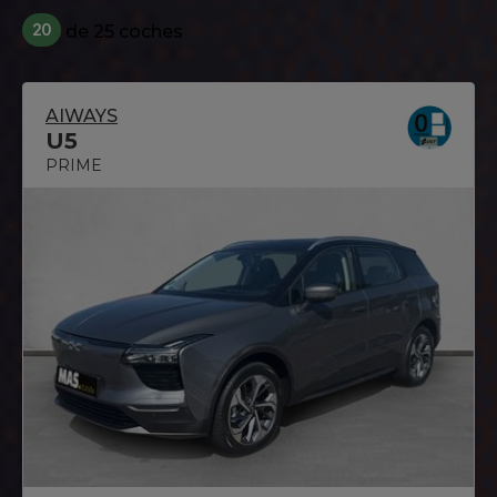
20
de 25 coches
AIWAYS
U5
PRIME