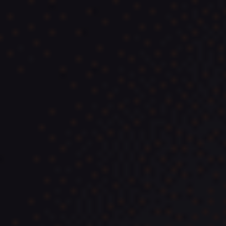
Vehículos de Ocasión Cero
Emisiones
Ver coches
Mejores SUV de Ocasión
Ver coches