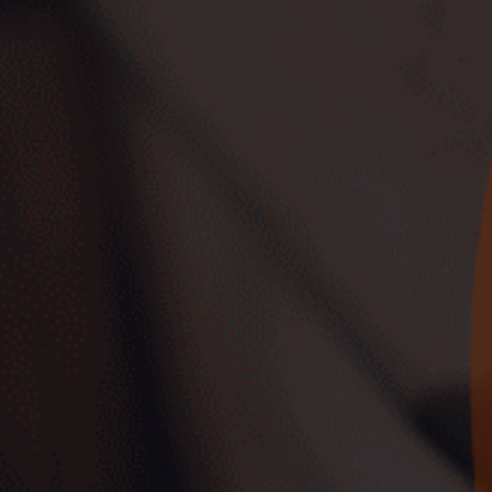
Vehículos de Ocasión Cero
Emisiones
Ver coches
Mejores SUV de Ocasión
Ver coches