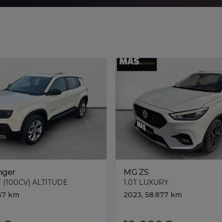
nger
MG ZS
W (100CV) ALTITUDE
1.0T LUXURY
157 km
2023, 58.877 km