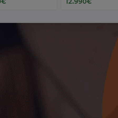
0€
12.990€
Mejores SUV de Ocasión
Ver coches