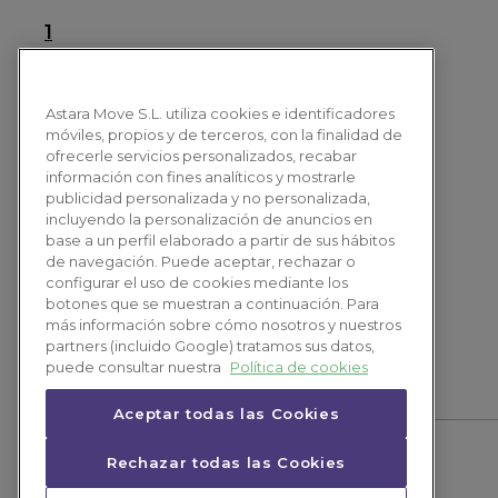
1
Astara Move S.L. utiliza cookies e identificadores
móviles, propios y de terceros, con la finalidad de
ofrecerle servicios personalizados, recabar
información con fines analíticos y mostrarle
¿Quieres hablar?
publicidad personalizada y no personalizada,
incluyendo la personalización de anuncios en
vehiculosocasion@astaramove.com
base a un perfil elaborado a partir de sus hábitos
de navegación. Puede aceptar, rechazar o
+34 604 192 391
configurar el uso de cookies mediante los
botones que se muestran a continuación. Para
+34 722 891 947
más información sobre cómo nosotros y nuestros
partners (incluido Google) tratamos sus datos,
puede consultar nuestra
Política de cookies
Aceptar todas las Cookies
Rechazar todas las Cookies
© Astara Move