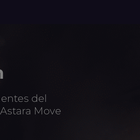
n
entes del
e Astara Move