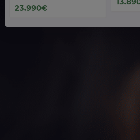
13.89
23.990€
Vehículos de Ocasión Cero
Emisiones
Ver coches