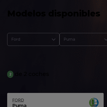
Modelos disponibles
Ford
Puma
de 2 coches
2
FORD
Puma