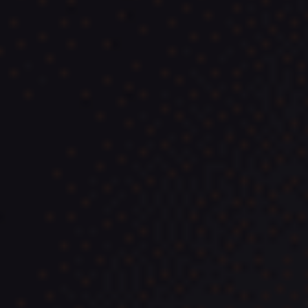
Vehículos de Ocasión Cero
Emisiones
Ver coches
Mejores SUV de Ocasión
Ver coches