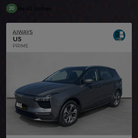
20
de 42 coches
AIWAYS
U5
PRIME