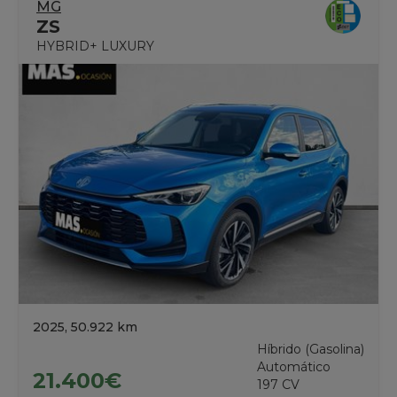
MG
ZS
HYBRID+ LUXURY
2025, 50.922 km
Híbrido (Gasolina)
Automático
21.400€
197 CV