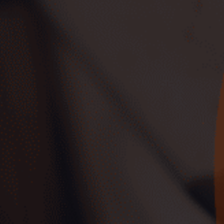
Vehículos de Ocasión Cero
Emisiones
Ver coches
Mejores SUV de Ocasión
Ver coches