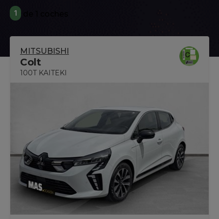
1
de 1 coches
MITSUBISHI
Colt
100T KAITEKI