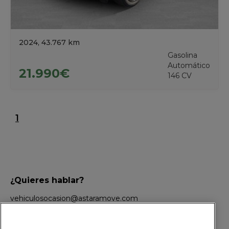
2024, 43.767 km
Gasolina
Automático
21.990€
146 CV
1
¿Quieres hablar?
vehiculosocasion@astaramove.com
+34 604 192 391