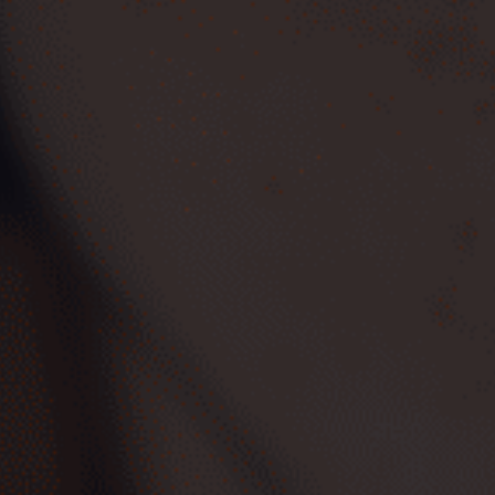
Vehículos de Ocasión Cero
Emisiones
Ver coches
Mejores SUV de Ocasión
Ver coches