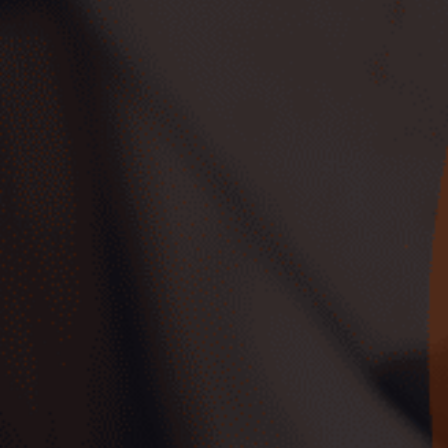
Vehículos de Ocasión Cero
Emisiones
Ver coches
Mejores SUV de Ocasión
Ver coches