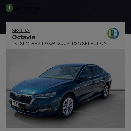
1
de 1 coches
SKODA
Octavia
1.5 TSI M-HEV 110KW(150CV) DSG SELECTION