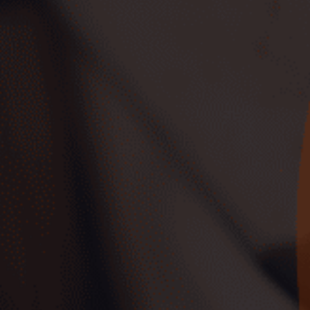
Vehículos de Ocasión Cero
Emisiones
Ver coches
Mejores SUV de Ocasión
Ver coches